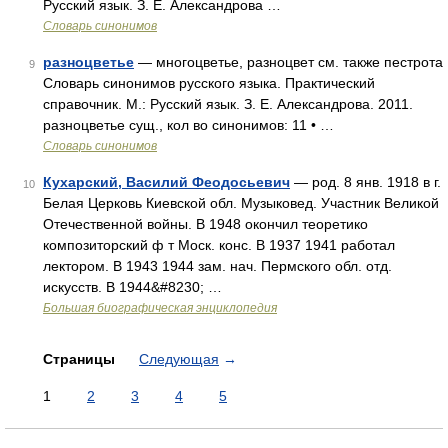
Русский язык. З. Е. Александрова …
Словарь синонимов
разноцветье
— многоцветье, разноцвет см. также пестрота
9
Словарь синонимов русского языка. Практический
справочник. М.: Русский язык. З. Е. Александрова. 2011.
разноцветье сущ., кол во синонимов: 11 • …
Словарь синонимов
Кухарский, Василий Феодосьевич
— род. 8 янв. 1918 в г.
10
Белая Церковь Киевской обл. Музыковед. Участник Великой
Отечественной войны. В 1948 окончил теоретико
композиторский ф т Моск. конс. В 1937 1941 работал
лектором. В 1943 1944 зам. нач. Пермского обл. отд.
искусств. В 1944&#8230; …
Большая биографическая энциклопедия
Страницы
Следующая
→
1
2
3
4
5