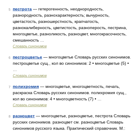
пестрота
— гетерогенность, неоднородность,
5
разнородность, разнохарактерность; вычурность,
цветастость, разношерстность, крапчатость,
разнокалиберность, цветистость, разноперость, пестрина,
многоцветье, разноликость, разноцвет, многокрасочность,
смешанность …
Словарь синонимов
пестроцветье
— многоцветье Словарь русских синонимов.
6
пестроцветье сущ., кол во синонимов: 2 • многоцветье (5) •
…
Словарь синонимов
полихромия
— многоцветье, многоцветность, печать,
7
раскраска Словарь русских синонимов. полихромия сущ.,
кол во синонимов: 4 • многоцветность (7) • …
Словарь синонимов
разноцвет
— многоцветье, разноцветье, пестрота Словарь
8
русских синонимов. разноцвет см. разноцветье Словарь
синонимов русского языка. Практический справочник. М.: