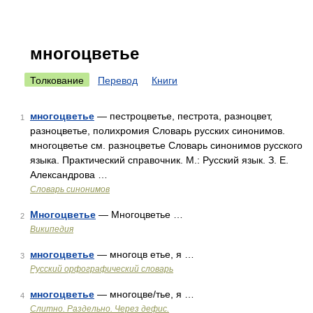
многоцветье
Толкование
Перевод
Книги
многоцветье
— пестроцветье, пестрота, разноцвет,
1
разноцветье, полихромия Словарь русских синонимов.
многоцветье см. разноцветье Словарь синонимов русского
языка. Практический справочник. М.: Русский язык. З. Е.
Александрова …
Словарь синонимов
Многоцветье
— Многоцветье …
2
Википедия
многоцветье
— многоцв етье, я …
3
Русский орфографический словарь
многоцветье
— многоцве/тье, я …
4
Слитно. Раздельно. Через дефис.